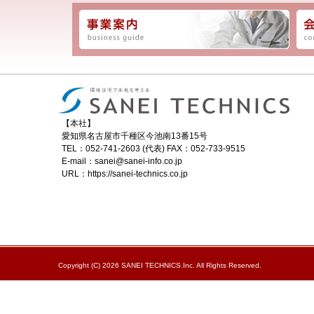
冬の熱源省エネをお考えの方へ
2020年11月25日
脱炭素ブログ
温度ムラ解消！30％省エネ！寒さ対策
2020年11月4日
脱炭素ブログ
工場の省エネに役立つ 井水式スマートク
2020年9月7日
脱炭素ブログ
工場の猛暑対策 施工事例集紹介
2020年8月18日
脱炭素ブログ
【本社】
愛知県名古屋市千種区今池南13番15号
2020年8月 ～省エネ・コスト削減専門情報雑誌～
2020年8月4日
脱炭素対策
TEL：052-741-2603 (代表) FAX：052-733-9515
E-mail：sanei@sanei-info.co.jp
Facebook開設しました！
2020年7月8日
脱炭素ブログ
URL：https://sanei-technics.co.jp
【ご導入前のデモ可能】真夏！熱中症対策
2020年7月7日
脱炭素ブログ
2020年7月 ～省エネ・コスト削減専門情報雑誌～
2020年7月1日
脱炭素対策
はじめまして！
2020年6月17日
脱炭素ブログ
Copyright (C) 2026 SANEI TECHNICS.Inc. All Rights Reserved.
2020年6月 ～省エネ・コスト削減専門情報雑誌～
2020年6月1日
脱炭素対策