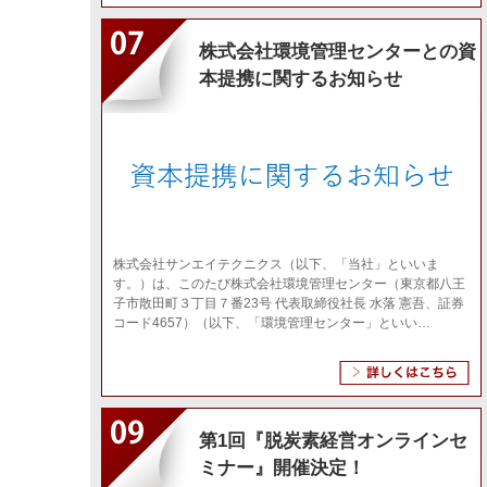
2021年11月～脱炭素・省エネコンサルティング
2021年11月11日
脱炭素対策
株式会社環境管理センターとの資
本提携に関するお知らせ
2021年10月～脱炭素・省エネコンサルティング
2021年10月19日
脱炭素対策
D社の事例 燃焼効率を14％向上！＜燃料改
2021年8月24日
各脱炭素事例
C社の事例＜廃熱回収型ヒートポンプシス
2021年8月24日
各脱炭素事例
脱炭素時代に向けたボイラー省エネ徹底対
2021年8月20日
脱炭素ブログ
株式会社サンエイテクニクス（以下、「当社」といいま
す。）は、このたび株式会社環境管理センター（東京都八王
今すぐ対策できる結露・湿気対策！
2021年8月5日
脱炭素ブログ
子市散田町３丁目７番23号 代表取締役社長 水落 憲吾、証券
コード4657）（以下、「環境管理センター」といい…
2021年6月～省エネ・コスト削減専門情報雑誌～ 
2021年6月21日
脱炭素対策
排熱利用型除湿が出来る 高効率・高性能空
2021年5月20日
各脱炭素事例
回転機器の予知保全
2021年4月30日
各脱炭素事例
第1回『脱炭素経営オンラインセ
ミナー』開催決定！
夏の暑さ対策で最適なのは「断熱or遮熱」
2021年4月30日
脱炭素ブログ