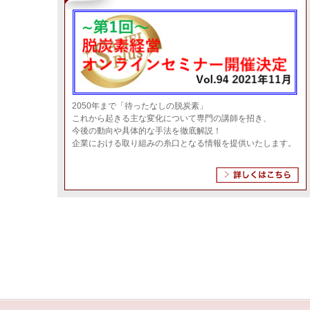
Ｍ社の事例 室内温度6℃を下げる＜特殊
2021年4月27日
各脱炭素事例
新コロナ対策・環境対策・暑さ対策！従業
2021年4月19日
脱炭素対策
冷凍・冷蔵機見守りシステム
2021年4月14日
脱炭素ブログ
2050年まで「待ったなしの脱炭素」
工場内のちょっとした修繕やメンテナンス
2021年4月12日
脱炭素ブログ
これから起きる主な変化について専門の講師を招き、
今後の動向や具体的な手法を徹底解説！
企業における取り組みの糸口となる情報を提供いたします。
工事不要で低コストで空調コスト削減！
2021年4月9日
脱炭素ブログ
…
真夏の対策はお早めに！霧で冷房！デモ機
2021年2月5日
脱炭素ブログ
IoT導入～モーターのトラブル知らずスマ
2021年2月1日
脱炭素ブログ
【緊急対策！空調電力15％削減】圧縮機自
2021年1月26日
脱炭素ブログ
冷却設備スケール洗浄剤
2021年1月6日
脱炭素ブログ
『排水処理システム』新時代の到来！
2020年12月7日
脱炭素ブログ