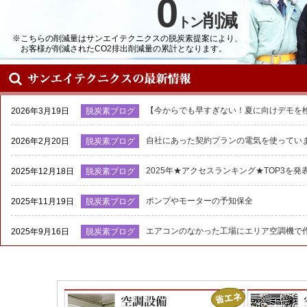
0
削減
トン
※こちらの削減量はサンエイテクニクスの脱炭素提案により、
お客様が削減されたCO2排出削減量の累計となります。
【今からでも早すぎない！夏に向けデモを
2026年3月19日
脱炭素ブログ
自社にあった契約プランの電気を使ってい
2026年2月20日
脱炭素ブログ
2025年★アクセスランキング★TOP3を発
2025年12月18日
脱炭素ブログ
ポンプやモーターの予知保全
2025年11月19日
脱炭素ブログ
エアコンのなかった工場にエリア空調機で
2025年9月16日
脱炭素ブログ
2025年の夏がやってくる前に！去年の夏
2025年4月21日
脱炭素ブログ
【フォークリフトでの事故をAIで防止！】
2025年1月30日
脱炭素ブログ