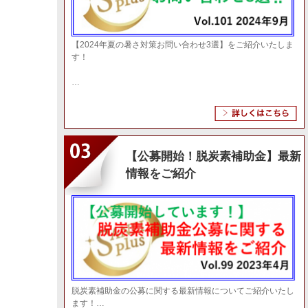
無線機で解決！ 後付け 電力監視システム
2024年1月12日
脱炭素ブログ
今ある井戸水を有効活用して暑さ対策しま
2023年12月13日
脱炭素ブログ
【2024年夏の暑さ対策お問い合わせ3選】をご紹介いたしま
す！
回転機械の点検時間短縮と異常の早期発見
2023年12月1日
脱炭素ブログ
…
【事例】工場の暑さ対策で労働環境改善！
2023年11月21日
脱炭素ブログ
【事例】屋根の暑さ対策！！空調コスト削
2023年11月15日
脱炭素ブログ
【公募開始！脱炭素補助金】最新
【事例】コンプレッサー室の暑さ対策！！
2023年10月11日
脱炭素ブログ
情報をご紹介
2023年7月27日 脱炭素経営オンラインセ
2023年8月25日
脱炭素ブログ
2023年6月～脱炭素・省エネコンサルティング情
2023年6月26日
脱炭素対策
2023年4月～脱炭素・省エネコンサルティング情
2023年4月13日
脱炭素対策
2023年3月～脱炭素・省エネコンサルティング情
2023年3月15日
脱炭素対策
脱炭素補助金の公募に関する最新情報についてご紹介いたし
ます！…