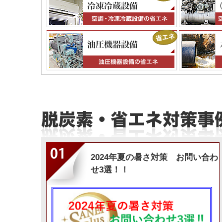
“大風量エリア空調機”で寒さ(暑さ)対策
2024年12月10日
脱炭素ブログ
配線工事なしで実現！～後付け 電力監視シ
2024年11月27日
脱炭素ブログ
今年一番お問い合わせの多かった！気化熱
2024年11月7日
脱炭素ブログ
【導入事例紹介】井戸水を活用し、工場内
2024年10月10日
脱炭素ブログ
2024年9月～脱炭素・省エネコンサルティング情
2024年9月30日
脱炭素対策
まだまだ続く！暑さ対策！
2024年9月18日
脱炭素ブログ
エアコンプレッサのトラブルでお困りでは
2024年5月20日
脱炭素ブログ
2024年夏の暑さ対策 お問い合わ
【導入事例②】間接気化熱利用給気システ
2024年5月8日
脱炭素ブログ
せ3選！！
【導入事例①】間接気化熱を利用して作業
2024年3月15日
脱炭素ブログ
“間接気化熱” を活用した空調システム！
2024年3月1日
脱炭素ブログ