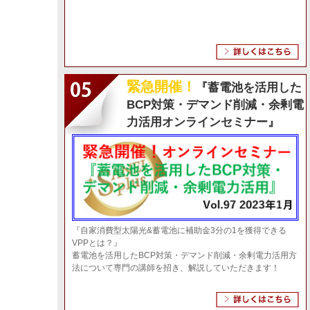
2023年2月16日 脱炭素経営オンラインセ
2023年3月13日
脱炭素ブログ
2023年1月～脱炭素・省エネコンサルティング情
2023年1月17日
脱炭素対策
2022年8月～脱炭素・省エネコンサルティング情
2022年8月22日
脱炭素対策
緊急開催！
『蓄電池を活用した
脱炭素につながる！真夏の暑さ対策3選
2022年7月11日
脱炭素ブログ
BCP対策・デマンド削減・余剰電
力活用オンラインセミナー』
2022年3月23日 第2回脱炭素経営オンラ
2022年4月25日
脱炭素ブログ
株式会社環境管理センターとの資本提携に
2022年4月21日
脱炭素対策
株式会社環境管理センターとの資本提携に
2022年4月21日
脱炭素ブログ
2022年3月～脱炭素・省エネコンサルティング情
2022年2月24日
脱炭素対策
『自家消費型太陽光&蓄電池に補助金3分の1を獲得できる
VPPとは？』
2021年12月8日 第1回脱炭素経営オンラ
2022年1月27日
脱炭素ブログ
蓄電池を活用したBCP対策・デマンド削減・余剰電力活用方
法について専門の講師を招き、解説していただきます！
自家消費型太陽光の導入
2021年11月27日
各脱炭素事例
…
再エネ100％電力への切り替え
2021年11月26日
各脱炭素事例