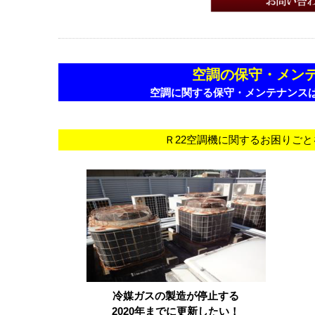
空調
の
保守・メン
空調
に
関する保守・メンテナンス
Ｒ22空調機に関するお困りご
冷媒ガスの製造が停止する
2020
年までに更新したい
！