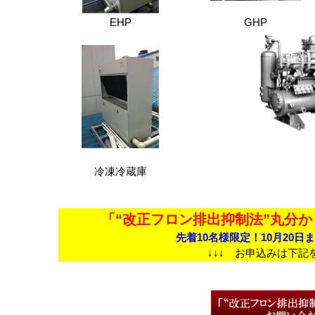
EHP
GHP
冷凍冷蔵庫
「“改正フロン排出抑制法”丸分
先着
10
名様限定！
1
0
月
20
日
ま
↓↓↓ お申込みは下記