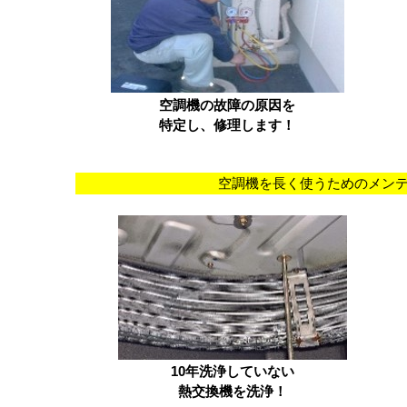
空調機の故障の原因を
特定
し、修理します！
空調機を長く使うためのメン
10
年洗浄していない
熱交換機を洗浄！