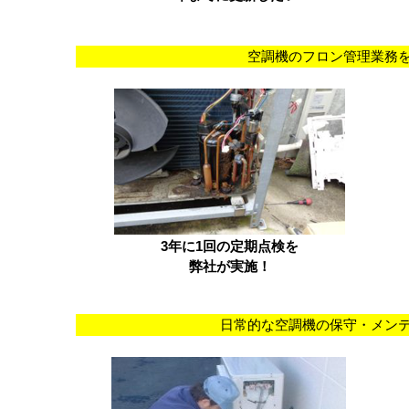
空調機のフロン管理業務
3
年に
1
回の定期点検を
弊社が実施！
日常的な空調機の保守・メン