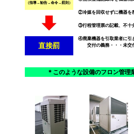
（
指導→勧告→命令→罰則）
②冷媒
を回収せずに機器を
③行程管理票
の記載、不十
④廃棄機器を引取業者に引き
直接罰
交付の義務・・・未交
＊このような設備のフロン管理