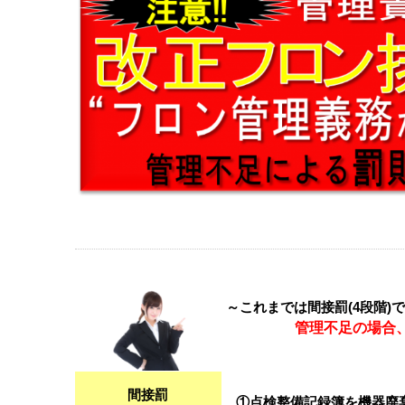
～これまでは間接罰
(4
段階
)
で
管理不足の場合、段
間接罰
①点検
整備記録簿を機器廃