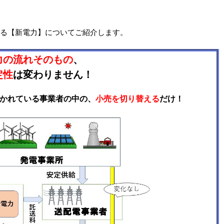
ある【新電力】についてご紹介します。
力の流れそのもの
、
定性
は
変わりません！
分かれている事業者の中の、
小売を切り替える
だけ！