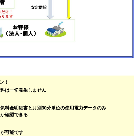
ン！
数料は一切発生しません
電気料金明細書と
月別30分単位の使用電力データのみ
のか確認できる
替が可能です