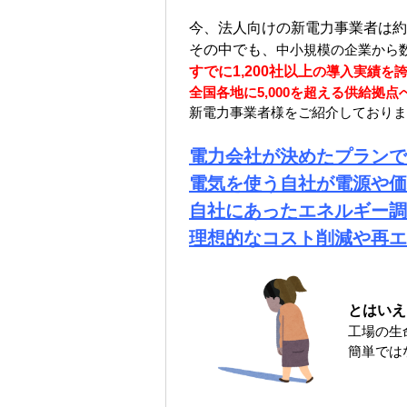
今、法人向けの新電力事業者は
約
その中でも、
中小規模の企業から
すでに1,200社以上
の導入実績を
全国各地に5,000を超える供給拠
新電力事業者様をご紹介しておりま
電力会社が決めたプランで
電気を使う自社が電源や価
自社にあったエネルギー調
理想的なコスト削減や再エ
とはいえ
工場の生
簡単では