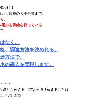
430社！
数万人規模の大手企業まで、
誇り、
点へ電力を供給を行っている
す。
はなく、
格、調達方法を決めれる。
達方法で、
ネの導入を実現します。
・・・
命線とも言える、電気を切り替えることは
ないですよね・・・