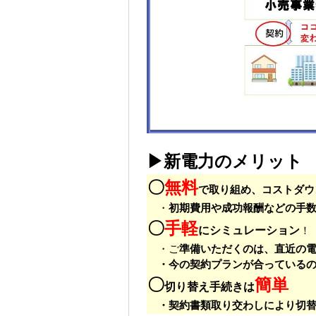
▶新電力のメリット
〇
無料
で取り組め、コストダウ
・
初期費用や成功報酬などの手
〇
手軽
にシミュレーション
！
・ご
準備いただくのは、直近の
・今の契約プランが合っている
〇
簡単
切り替え手続きは
・契約書類取り交わしにより切