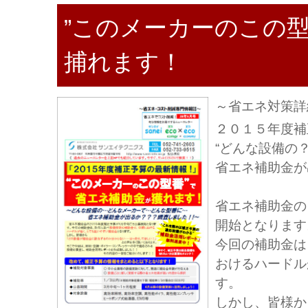
”このメーカーのこの型
捕れます！
～省エネ対策詳
２０１５年度補
“どんな設備の
省エネ補助金が
省エネ補助金の
開始となります
今回の補助金は
おけるハードル
す。
しかし、皆様か