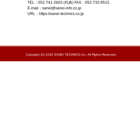
TEL：052-741-2603 (代表) FAX：052-733-9515
E-mail：sanei@sanei-info.co.jp
URL：https://sanei-technics.co.jp
Copyright (C) 2026 SANEI TECHNICS.Inc. All Rights Reserved.